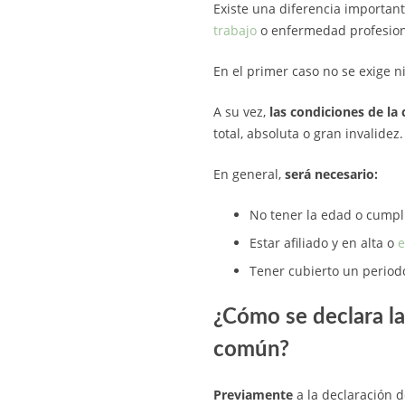
Existe una diferencia important
trabajo
o enfermedad profesion
En el primer caso no se exige n
A su vez,
las condiciones de la 
total, absoluta o gran invalidez.
En general,
será necesario:
No tener la edad o cumpli
Estar afiliado y en alta o
e
Tener cubierto un period
¿Cómo se declara l
común?
Previamente
a la declaración 