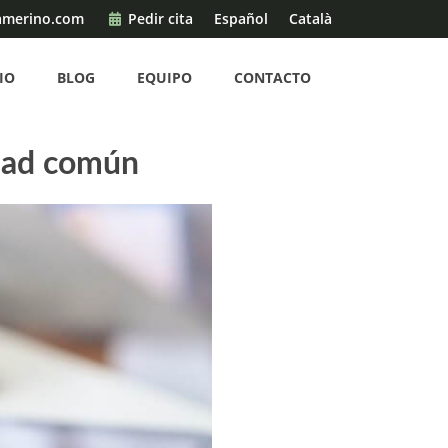
amerino.com
Pedir cita
Español
Català
IO
BLOG
EQUIPO
CONTACTO
dad común