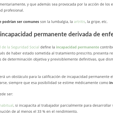
amentariamente, y que además sea provocada por la acción de los 
d profesional.
 podrían ser comunes
son la lumbalgia, la
artritis
, la gripe, etc.
a incapacidad permanente derivada de e
l de la Seguridad Social
define la
incapacidad permanente
contribu
és de haber estado sometida al tratamiento prescrito, presenta r
es de determinación objetiva y previsiblemente definitivas, que di
será un obstáculo para la calificación de incapacidad permanente e
rarse, siempre que esa posibilidad se estime médicamente como
in
ede ser:
habitual
, si incapacita al trabajador parcialmente para desarrollar 
ución de al menos el 33 % en el rendimiento.