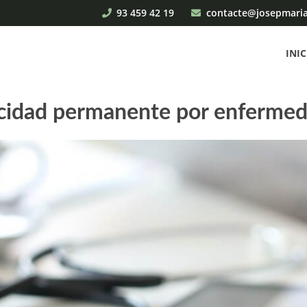
93 459 42 19
contacte@josepmari
INIC
acidad permanente por enferme