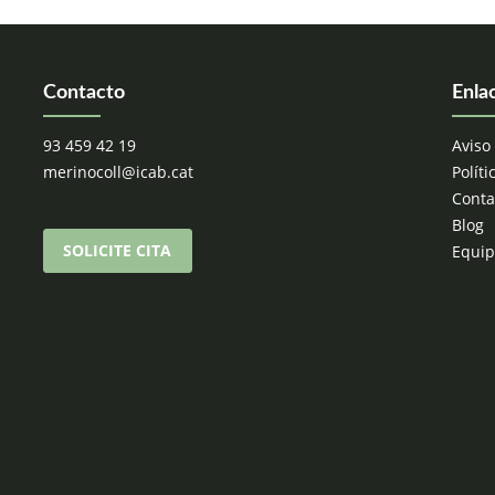
Contacto
Enla
93 459 42 19
Aviso 
merinocoll@icab.cat
Políti
Conta
Blog
SOLICITE CITA
Equi