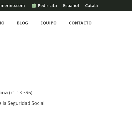
amerino.com
Pedir cita
Español
Català
IO
BLOG
EQUIPO
CONTACTO
lona
(nº 13.396)
 la Seguridad Social