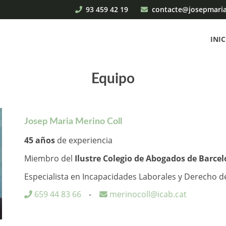
93 459 42 19
contacte@josepmari
INIC
Equipo
Josep Maria Merino Coll
45 años
de experiencia
Miembro del
Ilustre Colegio de Abogados de Barce
Especialista en Incapacidades Laborales y Derecho de
659 44 83 66
-
merinocoll@icab.cat