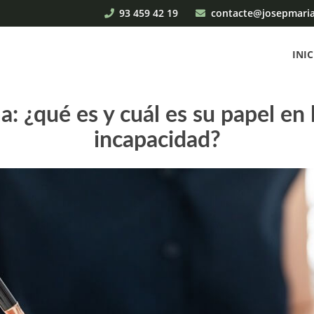
93 459 42 19
contacte@josepmari
INIC
: ¿qué es y cuál es su papel en l
incapacidad?