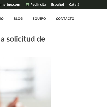
amerino.com
Pedir cita
Español
Català
IO
BLOG
EQUIPO
CONTACTO
a solicitud de