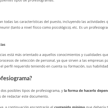
guientes tipos de profesiogramas:
n todas las características del puesto, incluyendo las actividades 
eunir (tanto a nivel físico como psicológico), etc. Es un profesiog
ias
ias está más orientado a aquellos conocimientos y cualidades que 
procesos de selección de personal, ya que sirven a las empresas p
el perfil requerido teniendo en cuenta su formación, sus habilidade
ofesiograma?
dos posibles tipos de profesiograma, y
la forma de hacerlo depen
s de redactar este documento.
va, a continuación encontrarás el
contenido mínimo
que debería t