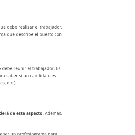
que debe realizar el trabajador,
rama que describe el puesto con
debe reunir el trabajador. Es
ara saber si un candidato es
s, etc.).
derá de este aspecto.
Además,
ener un profesiograma para