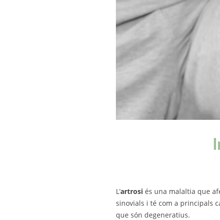
I
L’
artrosi
és una malaltia que afe
sinovials i té com a principals 
que són degeneratius.