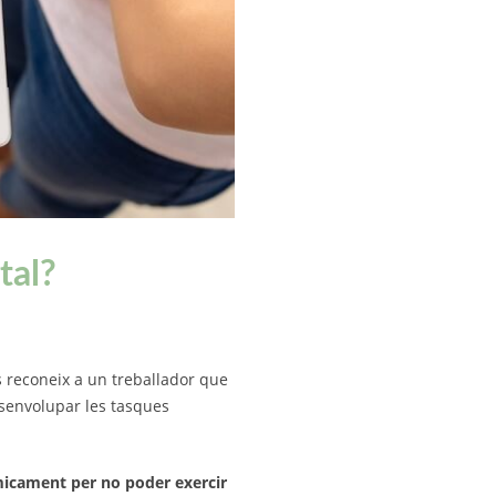
tal?
es reconeix a un treballador que
esenvolupar les tasques
icament per no poder exercir