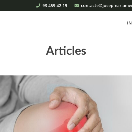
93 459 42 19
contacte@josepmariame
IN
Articles