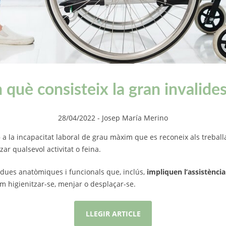
 què consisteix la gran invalide
28/04/2022
- Josep María Merino
)
a la incapacitat laboral de grau màxim que es reconeix als treball
zar qualsevol activitat o feina.
dues anatòmiques i funcionals que, inclús,
impliquen l’assistènci
om higienitzar-se, menjar o desplaçar-se.
LLEGIR ARTICLE